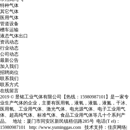
特种气体
其它气体
医用气体
管道设备
槽车运输
液态气体出口
资讯动态
行业动态
公司动态
最新公告
加入我们
招聘岗位
联系我们
联系方式
在线留言
2019 © 昱铭工业气体有限公司【热线：15980987101】是一家专
业生产气体的企业，主要有
医用氧
，
液氧
，
液氩
，
液氮
，干冰、
医用氧、工业用气体、激光气体、电光源气体、电子工业用气
体、超高纯气体、标准气体、食品工业用气体等几十个系列产
品。 地址：厦门市同安区新民镇梧侣路285号 电话(T el)：
15980987101 http: //www.yuminggas.com 技术支持：
佳庆网络
|