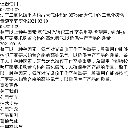
仪器使用，...
02
2021.03
辽宁二氧化碳平均约占大气体积的387ppm大气中的二氧化碳含
量随季节变化
2021.03.10
03
2021.09
鉴于以上种种因素,氩气对光谱仪工作至关重要,希望用户能够按
照厂家要求购置合格的高纯氩气,以确保生产产品的质量
2021.09.16
鉴于以上种种因素，氩气对光谱仪工作至关重要，希望用户能够
按照厂家要求购置合格的高纯氩气，以确保生产产品的质量。鉴
于以上种种因素，氩气对光谱仪工作至关重要，希望用户能够按
照厂家要求购置合格的高纯氩气，以确保生产产品的质量。鉴于
以上种种因素，氩气对光谱仪工作至关重要，希望用户能够按照
厂家要求购置合格的高纯氩气，以确保生产产品的质量。
查看更多
关于我们
公司简介
技术支持
公司理念
产品系列
普通气体
常用高纯气