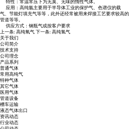
特性：常温常压下为无臭、无味的惰性气体。
应用：高纯氩主要用于半导体工业的保护气、色谱仪的载
气、节能灯填充气等等，此外还经常被用来焊接工艺要求较高的
管道等等。
供应方式：钢瓶气或按客户要求
上一条:
高纯氧气
下一条:
高纯氢气
关于我们
公司简介
技术支持
公司理念
产品系列
普通气体
常用高纯气
特种气体
其它气体
医用气体
管道设备
槽车运输
液态气体出口
资讯动态
行业动态
公司动态