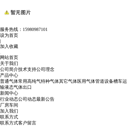
服务热线：
15980987101
设为首页
|
加入收藏
网站首页
关于我们
公司简介
技术支持
公司理念
产品中心
普通气体
常用高纯气
特种气体
其它气体
医用气体
管道设备
槽车运
输
液态气体出口
新闻中心
行业动态
公司动态
最新公告
厂房车间
加入我们
联系方式
联系方式
客户留言