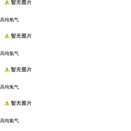
高纯氧气
高纯氩气
高纯氢气
高纯氦气