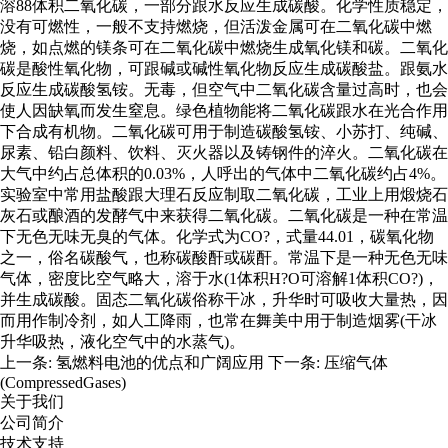
溶88体积二氧化碳，一部分跟水反应生成碳酸。化学性质稳定，
没有可燃性，一般不支持燃烧，但活泼金属可在二氧化碳中燃
烧，如点燃的镁条可在二氧化碳中燃烧生成氧化镁和碳。二氧化
碳是酸性氧化物，可跟碱或碱性氧化物反应生成碳酸盐。跟氨水
反应生成碳酸氢铵。无毒，但空气中二氧化碳含量过高时，也会
使人因缺氧而发生窒息。绿色植物能将二氧化碳跟水在光合作用
下合成有机物。二氧化碳可用于制造碳酸氢铵、小苏打、纯碱、
尿素、铅白颜料、饮料、灭火器以及铸钢件的淬火。二氧化碳在
大气中约占总体积的0.03%，人呼出的气体中二氧化碳约占4%。
实验室中常用盐酸跟大理石反应制取二氧化碳，工业上用煅烧石
灰石或酿酒的发酵气中来获得二氧化碳。二氧化碳是一种在常温
下无色无味无臭的气体。化学式为CO?，式量44.01，碳氧化物
之一，俗名碳酸气，也称碳酸酐或碳酐。常温下是一种无色无味
气体，密度比空气略大，溶于水(1体积H?O可溶解1体积CO?)，
并生成碳酸。固态二氧化碳俗称干冰，升华时可吸收大量热，因
而用作制冷剂，如人工降雨，也常在舞美中用于制造烟雾(干冰
升华吸热，液化空气中的水蒸气)。
上一条:
氢燃料电池的优点和广阔应用
下一条:
压缩气体
(CompressedGases)
关于我们
公司简介
技术支持