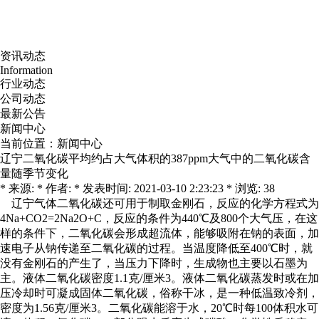
资讯动态
Information
行业动态
公司动态
最新公告
新闻中心
当前位置：
新闻中心
辽宁二氧化碳平均约占大气体积的387ppm大气中的二氧化碳含
量随季节变化
* 来源: * 作者: * 发表时间: 2021-03-10 2:23:23 * 浏览: 38
辽宁气体
二氧化碳还可用于制取金刚石，反应的化学方程式为
4Na+CO2=2Na2O+C，反应的条件为440℃及800个大气压，在这
样的条件下，二氧化碳会形成超流体，能够吸附在钠的表面，加
速电子从钠传递至二氧化碳的过程。当温度降低至400℃时，就
没有金刚石的产生了，当压力下降时，生成物也主要以石墨为
主。
液体二氧化碳
密度1.1克/厘米3。液体二氧化碳蒸发时或在加
压冷却时可凝成固体二氧化碳，俗称干冰，是一种低温致冷剂，
密度为1.56克/厘米3。二氧化碳能溶于水，20℃时每100体积水可