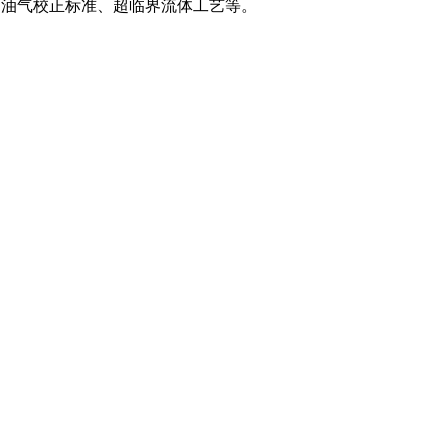
石油气校正标准、超临界流体工艺等。