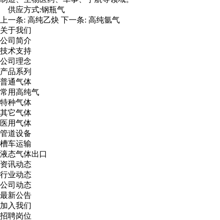
供应方式:钢瓶气
上一条:
高纯乙炔
下一条:
高纯氩气
关于我们
公司简介
技术支持
公司理念
产品系列
普通气体
常用高纯气
特种气体
其它气体
医用气体
管道设备
槽车运输
液态气体出口
资讯动态
行业动态
公司动态
最新公告
加入我们
招聘岗位