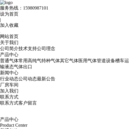
服务热线：
15980987101
设为首页
|
加入收藏
网站首页
关于我们
公司简介
技术支持
公司理念
产品中心
普通气体
常用高纯气
特种气体
其它气体
医用气体
管道设备
槽车运
输
液态气体出口
新闻中心
行业动态
公司动态
最新公告
厂房车间
加入我们
联系方式
联系方式
客户留言
产品中心
Product Center