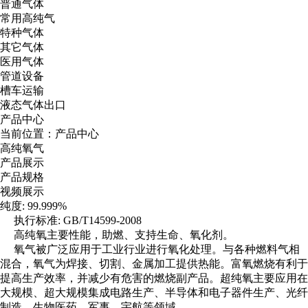
普通气体
常用高纯气
特种气体
其它气体
医用气体
管道设备
槽车运输
液态气体出口
产品中心
当前位置：
产品中心
高纯氧气
产品展示
产品规格
视频展示
纯度: 99.999%
执行标准: GB/T14599-2008
高纯氧主要性能，助燃、支持生命、氧化剂。
氧气被广泛应用于工业行业进行氧化处理。与各种燃料气相
混合，氧气为焊接、切割、金属加工提供热能。富氧燃烧有利于
提高生产效率，并减少有危害的燃烧副产品。超纯氧主要应用在
大规模、超大规模集成电路生产、半导体和电子器件生产、光纤
制造、生物医药、军事、宇航等领域。