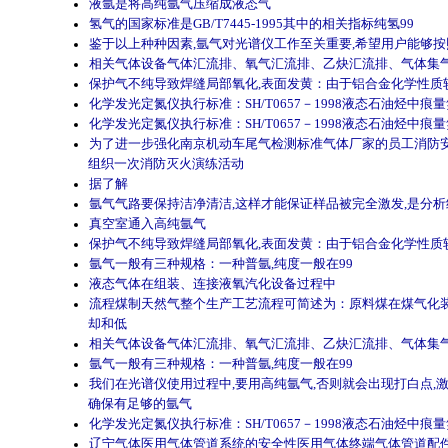
液氩是将高纯氩气压缩成液态气
氢气的国家标准是GB/T7445-1995其中的相关指标纯氢99
鉴于以上种种因素,氩气对光谱仪工作至关重要,希望用户能够
相关气体设备气体汇流排、氧气汇流排、乙炔汇流排、气体集
保护气不纯导致焊缝局部氧化,表面发黄：由于铝合金化学性质较
化学发光定氮仪执行标准：SH/T0657－1998液态石油烃中痕
化学发光定氮仪执行标准：SH/T0657－1998液态石油烃中痕
为了进一步强化南京机动车尾气检测标准气体厂家的员工消防
组织一次消防灭火演练活动
据了解
氩气气路要保持洁净清洁,这样才能保证样品被完全激发,是分析
真空室通入高纯氩气
保护气不纯导致焊缝局部氧化,表面发黄：由于铝合金化学性质较
氩气一般有三种规格：一种普氩,纯度一般在99
液态气体在组装、连接液氧汽化设备过程中
流程煤制天然气整个生产工艺流程可简述为：原料煤在煤气化
却和低
相关气体设备气体汇流排、氧气汇流排、乙炔汇流排、气体集
氩气一般有三种规格：一种普氩,纯度一般在99
我们在光谱仪使用过程中,要用高纯氩气,否则就会出现打白点,
确保有足够的氩气
化学发光定氮仪执行标准：SH/T0657－1998液态石油烃中痕
辽宁气体医用气体管道系统的安全性医用气体终端气体管道配