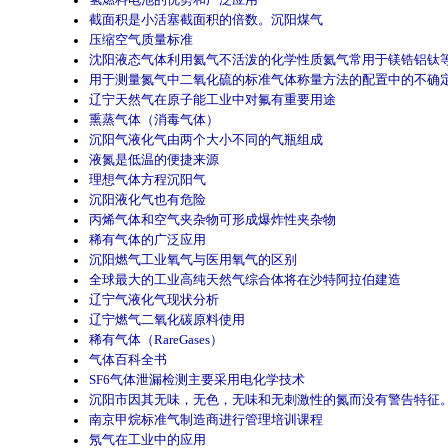
氢燃料电池的优势和广泛应用
截面积是小活塞截面积的倍数。沉阳煤气
压缩空气质量标准
沈阳液态气体利用氦气不活泼的化学性质氦气常用于镁锆铝钛
用于测量氮气中二氧化硫的标准气体称量方法的配置中的不确
辽宁天然气在原子能工业中对氟有重要用途
熏蒸气体（消毒气体）
沉阳气液化气由两个大小不同的气瓶组成
液氮是低温的便捷来源
理想气体方程沉阳气
沉阳液化气也有危险
丙烯气体和空气夹杂物可形成爆炸性夹杂物
稀有气体的广泛应用
沉阳燃气工业氧气与医用氧气的区别
全球最大的工业高纯天然气综合体将在沙特阿拉伯建造
辽宁气液化气现状分析
辽宁燃气二氧化碳原料使用
稀有气体（RareGases）
气体百科全书
SF6气体泄漏检测主要采用电化学技术
沉阳市因其无味，无色，无味和无刺激性的氮而没有警告特征
南京甲烷标准气制造商进行管理培训课程
氖气在工业中的应用