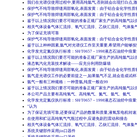
我们在光谱仪使用过程中,要用高纯氩气,否则就会出现打白点,
保护气不纯导致焊缝局部氧化,表面发黄：由于铝合金化学性质较
保护气不纯导致焊缝局部氧化,表面发黄：由于铝合金化学性质较
鉴于以上情况我们要尽可能的准备正规厂家生产的高纯氩气以
相关气体设备气体汇流排、氧气汇流排、乙炔汇流排、气体集
为了保证充填可靠
保护气不纯导致焊缝局部氧化,表面发黄：由于铝合金化学性质较
鉴于以上种种因素,氩气对光谱仪工作至关重要,希望用户能够
化学发光定氮仪执行标准：SH/T0657－1998液态石油烃中痕
鉴于以上情况我们要尽可能的准备正规厂家生产的高纯氩气以
液态氧汽化充装技术解读——应充分利用防爆墙
保护气不纯导致焊缝局部氧化,表面发黄：由于铝合金化学性质较
氩气是光谱仪工作的必要前提之一,如果氩气不足,就会造成试
氩气一般有三种规格：一种普氩,纯度一般在99
鉴于以上情况我们要尽可能的准备正规厂家生产的高纯氩气以
本公司产品主要有高纯氢气、高纯氧气、氮气、氩气、氨气
化学发光定氮仪执行标准：SH/T0657－1998液态石油烃中痕
”认为
为了保证充填可靠,还要保证产品的数量和质量,液氧泵电机转速还
在使用和贮运高纯氧气气瓶过程中,应避免剧烈震动和撞击
相关气体设备气体汇流排、氧气汇流排、乙炔汇流排、气体集
系统关键部件采用jin口器件