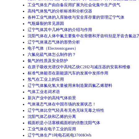
工业气体生产由自备应用扩展为社会化集中生产供气
高纯气体氖气的分析标准和分析仪器
各种工业气体的入库验收与安全库存量的管理辽宁气体
气瓶爆裂的常见原因
辽宁气体其中几种气体的介绍与作用
沈阳气体在人体中氟主要集中在骨骼和牙齿特别是牙齿含氟达
辽宁气体液态气体的形势分析
电子气体（Electronicgases）
六氟化硫气体怎么制作的？
氨气的性质及安全防护
在原子吸收光谱仪中高纯乙炔C2H2与减压器的安装和维修
标准气体能否在新能源汽车的发展中发挥作用
氖气在工业上的应用
辽宁气体氟化氢大量被用来制造聚四氟乙烯塑料
气体工业名词术语
新兴产业中的高纯气体前景
气体液态气体在中国市场的发展状态！
辽宁气体比空气轻具有无色无味无毒之特性
沈阳气体乙炔和乙烯的分离
截面积是小活塞横截面积的倍数沈阳气体
工业气体在电子工业的应用
辽宁气体生产1吨电石耗电3700KWh