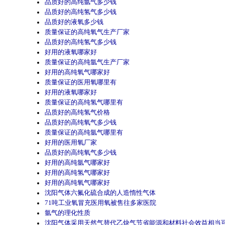
品质好的高纯氩气多少钱
品质好的高纯氢气多少钱
品质好的液氧多少钱
质量保证的高纯氧气生产厂家
品质好的高纯氢气多少钱
好用的液氧哪家好
质量保证的高纯氩气生产厂家
好用的高纯氧气哪家好
质量保证的医用氧哪里有
好用的液氧哪家好
质量保证的高纯氢气哪里有
品质好的高纯氢气价格
品质好的高纯氧气多少钱
质量保证的高纯氩气哪里有
好用的医用氧厂家
品质好的高纯氧气多少钱
好用的高纯氩气哪家好
好用的高纯氢气哪家好
好用的高纯氧气哪家好
沈阳气体六氟化硫合成的人造惰性气体
71吨工业氧冒充医用氧被售往多家医院
氩气的理化性质
沈阳气体采用天然气替代乙炔气节省能源和材料社会效益相当