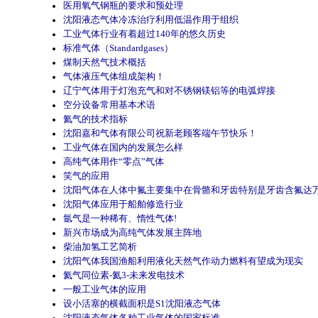
医用氧气钢瓶的要求和预处理
沈阳液态气体冷冻治疗利用低温作用于组织
工业气体行业有着超过140年的悠久历史
标准气体（Standardgases）
煤制天然气技术概括
气体液压气体组成架构！
辽宁气体用于灯泡充气和对不锈钢镁铝等的电弧焊接
空分设备常用基本术语
氦气的技术指标
沈阳嘉和气体有限公司祝新老顾客端午节快乐！
工业气体在国内的发展怎么样
高纯气体用作“零点”气体
笑气的应用
沈阳气体在人体中氟主要集中在骨骼和牙齿特别是牙齿含氟达
沈阳气体应用于船舶修造行业
氩气是一种稀有、惰性气体!
新兴市场成为高纯气体发展主阵地
柴油加氢工艺简析
沈阳气体我国渔船利用液化天然气作动力燃料有望成为现实
氦气同位素-氦3-未来发电技术
一般工业气体的应用
设小活塞的横截面积是S1沈阳液态气体