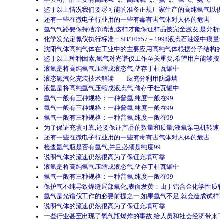
本公司产品主要有高纯氢气、高纯氧气、氮气、氩气、氨气
鉴于以上情况我们要尽可能的准备正规厂家生产的高纯氩气以
还有一些在微电子行业用的一些有毒有害气体对人体的危害
氩气气路要保持洁净清洁,这样才能保证样品被完全激发,是分析
化学发光定氮仪执行标准：SH/T0657－1998液态石油烃中痕
沈阳气体高纯气体在工业中的主要应用高纯气体根据分子结构的
鉴于以上种种因素,氩气对光谱仪工作至关重要,希望用户能够
液氩是将高纯氩气压缩成液态气,储存于杜瓦罐中
液态氧汽化充装技术解读——应充分利用防爆墙
液氩是将高纯氩气压缩成液态气,储存于杜瓦罐中
氩气一般有三种规格：一种普氩,纯度一般在99
氩气一般有三种规格：一种普氩,纯度一般在99
氩气一般有三种规格：一种普氩,纯度一般在99
为了保证充填可靠,还要保证产品的数量和质量,液氧泵电机转速还
还有一些在微电子行业用的一些有毒有害气体对人体的危害
检查氩气瓶是否有氩气,并且必须是纯度99
说明气体的流速仍然很高为了保证充填可靠
液氩是将高纯氩气压缩成液态气,储存于杜瓦罐中
氩气一般有三种规格：一种普氩,纯度一般在99
保护气不纯导致焊缝局部氧化,表面发黄：由于铝合金化学性质较
氩气是光谱仪工作的必要前提之一,如果氩气不足,就会造成试
说明气体的流速仍然很高为了保证充填可靠
一些行业甚至出现了氧气瓶爆炸的事故,给人员和社会经济带来