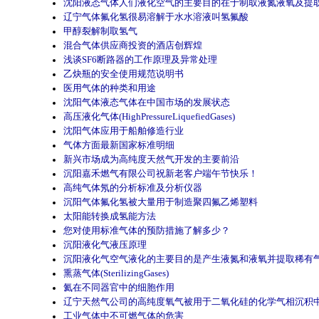
沈阳液态气体人们液化空气的主要目的在于制取液氮液氧及提
辽宁气体氟化氢很易溶解于水水溶液叫氢氟酸
甲醇裂解制取氢气
混合气体供应商投资的酒店创辉煌
浅谈SF6断路器的工作原理及异常处理
乙炔瓶的安全使用规范说明书
医用气体的种类和用途
沈阳气体液态气体在中国市场的发展状态
高压液化气体(HighPressureLiquefiedGases)
沈阳气体应用于船舶修造行业
气体方面最新国家标准明细
新兴市场成为高纯度天然气开发的主要前沿
沉阳嘉禾燃气有限公司祝新老客户端午节快乐！
高纯气体氖的分析标准及分析仪器
沉阳气体氟化氢被大量用于制造聚四氟乙烯塑料
太阳能转换成氢能方法
您对使用标准气体的预防措施了解多少？
沉阳液化气液压原理
沉阳液化气空气液化的主要目的是产生液氮和液氧并提取稀有
熏蒸气体(SterilizingGases)
氦在不同器官中的细胞作用
辽宁天然气公司的高纯度氧气被用于二氧化硅的化学气相沉积
工业气体中不可燃气体的危害