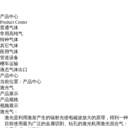
产品中心
Product Center
普通气体
常用高纯气
特种气体
其它气体
医用气体
管道设备
槽车运输
液态气体出口
产品中心
当前位置：
产品中心
激光气
产品展示
产品规格
视频展示
激光气：
激光是利用激发产生的辐射光使电磁波放大的原理，得到一种
目前使用最为广泛的金属切割、钻孔的激光机用激光混合气：CO2+N