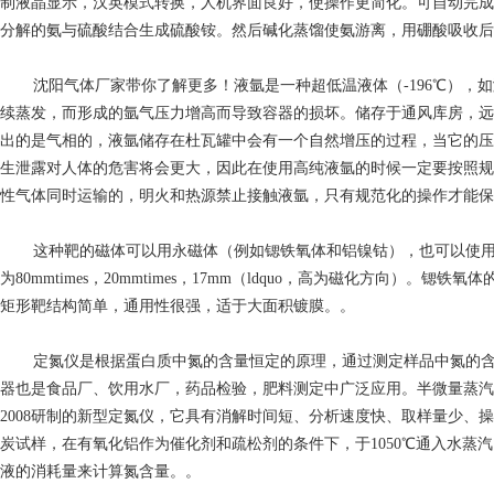
制液晶显示，汉英模式转换，人机界面良好，使操作更简化。可自动完成
分解的氨与硫酸结合生成硫酸铵。然后碱化蒸馏使氨游离，用硼酸吸收后
沈阳气体厂家带你了解更多！液氩是一种超低温液体（-196℃）
续蒸发，而形成的氩气压力增高而导致容器的损坏。储存于通风库房，远
出的是气相的，液氩储存在杜瓦罐中会有一个自然增压的过程，当它的压
生泄露对人体的危害将会更大，因此在使用高纯液氩的时候一定要按照规
性气体同时运输的，明火和热源禁止接触液氩，只有规范化的操作才能保
这种靶的磁体可以用永磁体（例如锶铁氧体和铝镍钴），也可以使用电磁
为80mmtimes，20mmtimes，17mm（ldquo，高为磁化方向）。锶铁氧体
矩形靶结构简单，通用性很强，适于大面积镀膜。。
定氮仪是根据蛋白质中氮的含量恒定的原理，通过测定样品中氮的
器也是食品厂、饮用水厂，药品检验，肥料测定中广泛应用。半微量蒸汽定
2008研制的新型定氮仪，它具有消解时间短、分析速度快、取样量少
炭试样，在有氧化铝作为催化剂和疏松剂的条件下，于1050℃通入水
液的消耗量来计算氮含量。。