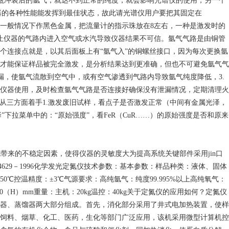
用此瓶冲装后的氩气，就达不到正常的纯度，就会影响光谱仪的使用，另一个
对仪器的各种性能能发挥到最佳状态，故此请光谱仪用户要把其固定在
量，一般情况下作黑色金属，把流量计的指示珠放在8左右，一种是激发时的
止仪器的气路内进入空气或水汽导致仪器结果不可信。氩气气路是由铜管
个连接点就是，以其后面板上有“氩气入”的铜螺丝接口，因为每次更换氩
才能保证样品被完全激发，是分析结果达到更准确，但也不可避免氩气气
漏，使氩气流散到空气中，或有空气渗透到气路内导致氩气纯度降低，3.
仪器使用，及时检查氩气气路是否连接好确保没有泄漏情况，定期清理火
从三方面着手1.激发废旧试样，看点子是否激发正常（中间有金属光泽，
拉菜单中的：“原始强度”，看FeR（CuR……）的原始强度是否和原来
带来的不稳定因素，使得仪器的灵敏度大为提高系统关键部件采用jin口
4629－1996化学发光定氮仪技术参数：基本参数：样品种类：液体、固体
1050℃控温精度：±3℃气源要求：高纯氩气：纯度99.995%以上高纯氧气：
（D）×440（H）mm重量：主机：20kg温控：40kg关于定氮仪的应用如何？定氮仪
器、蒸馏器两大部分组成。首先，消化部分采用了井式电加热装置，使样
饲料、烟草、化工、医药，生化等部门广泛应用，该机采用微型计算机控