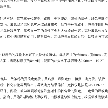
含氮的有机化合物。食品与硫酸和催化剂一同加热消化，使蛋白质分解，
质含量。
别注意不能用其它塞子代替专用罐盖，更不能使用密封的塞子，以免液氩持
在室内。液氩是将高纯氩气压缩成液态气，储存于杜瓦罐中。液氩使用时放
易就被释放了。氩气在一定的条件下会对人体造成伤害，高纯液氩如果发
的过程中切忌随意使用，随意操作。高纯液氩在运输过程中是禁止与可燃
示的极靴上布置了六块锶铁氧体。每块尺寸的长times，宽times，高
种布置方案，当靶材厚度为8mm时，靶面的z*大水平场强可达2.9times，10-2T。
定氮法，故被称为开氏定氮仪，又名蛋白质测定仪、粗蛋白测定仪。该仪
化合物容易逸出，导致测定结果偏低。定氮仪是按照GB/T19227-
、环保、商检、教学等领域对煤和焦碳中的氮含量的测定。一定量的煤或焦
气、蒸馏，用饱和硼酸溶液吸收后，由标准硫酸溶液滴定，根据标准硫酸溶