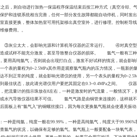
求之后，则自动进行加热一保温程序保温结束后按三种方式（真空冷却、
护和连锁系统相当完善，任何一部分发生故障都能自动停机，同时发出声和光
接更换，整体加热室可用托架移出真空室外，进行修理。控制柜导线接
维修费用。。
 ③灰尘太大，会影响光源和计算机等仪器的正常运行。 ④对真空
成试样不能充分激发，甚至导致整台仪器的损坏。 氩气一般有三种规格
使用过程中，要用高纯氩气，否则就会出现打白点，激发不好试样的情况，就
的量程为0~2.5MPa其作用是观察氩气瓶内的压力情况，一瓶新的氩气压
不到正常的纯度，就会影响光谱仪的使用，另一个表头的量程为0~2.5
发挥到最佳状态，故此请光谱仪用户要把其固定在0.3~0.4MPa之间。
，把流量计的指示珠放在8左右，一种是激发时的气流量，一般情况下，
气或水汽导致仪器结果不可信。 氩气气路是由铜管来连接的，这样就不
后面板上有“氩气入”的铜螺丝接口，因为每次更换氩气瓶就会使通关振
：一种是纯氩，纯度一般在99.99%，一种是高纯氩气，纯度大于99.9
氩气的状况，以确保有足够的氩气。氩气瓶上一般要配备一块氧气表，这种