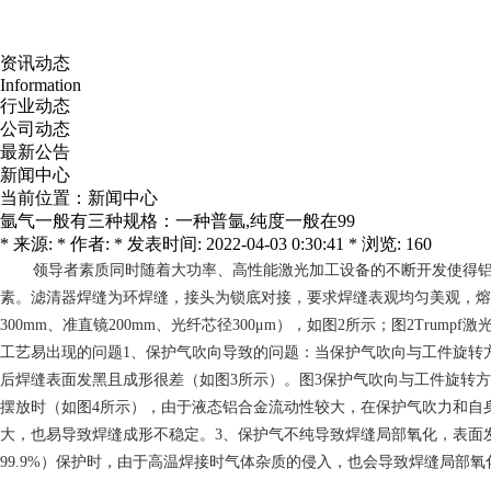
资讯动态
Information
行业动态
公司动态
最新公告
新闻中心
当前位置：
新闻中心
氩气一般有三种规格：一种普氩,纯度一般在99
* 来源: * 作者: * 发表时间: 2022-04-03 0:30:41 * 浏览: 160
领导者素质
同时随着大功率、高性能激光加工设备的不断开发使得
素。滤清器焊缝为环焊缝，接头为锁底对接，要求焊缝表观均匀美观，熔宽达2
300mm、准直镜200mm、光纤芯径300μm），如图2所示；图2T
工艺易出现的问题1、保护气吹向导致的问题：当保护气吹向与工件旋转
后焊缝表面发黑且成形很差（如图3所示）。图3保护气吹向与工件旋转
摆放时（如图4所示），由于液态铝合金流动性较大，在保护气吹力和自
大，也易导致焊缝成形不稳定。3、保护气不纯导致焊缝局部氧化，表面发
99.9%）保护时，由于高温焊接时气体杂质的侵入，也会导致焊缝局部