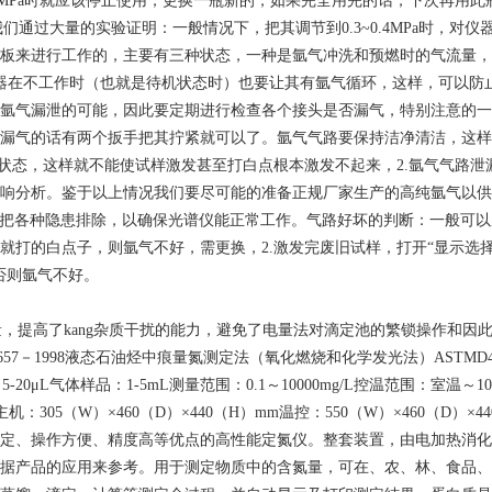
0.5MPa时就应该停止使用，更换一瓶新的，如果完全用完的话，下次再
我们通过大量的实验证明：一般情况下，把其调节到0.3~0.4MPa时，
通过气动板来进行工作的，主要有三种状态，一种是氩气冲洗和预燃时的气流
器在不工作时（也就是待机状态时）也要让其有氩气循环，这样，可以防
氩气漏泄的可能，因此要定期进行检查各个接头是否漏气，特别注意的一
漏气的话有两个扳手把其拧紧就可以了。氩气气路要保持洁净清洁，这样
状态，这样就不能使试样激发甚至打白点根本激发不起来，2.氩气气路泄
响分析。鉴于以上情况我们要尽可能的准备正规厂家生产的高纯氩气以供
，把各种隐患排除，以确保光谱仪能正常工作。气路好坏的判断：一般可以
的白点子，则氩气不好，需更换，2.激发完废旧试样，打开“显示选择”下
否则氩气不好。
，提高了kang杂质干扰的能力，避免了电量法对滴定池的繁锁操作和因此
57－1998液态石油烃中痕量氮测定法（氧化燃烧和化学发光法）ASTMD
0μL气体样品：1-5mL测量范围：0.1～10000mg/L控温范围：室温～
形尺寸：主机：305（W）×460（D）×440（H）mm温控：550（W）×460
定、操作方便、精度高等优点的高性能定氮仪。整套装置，由电加热消化
据产品的应用来参考。用于测定物质中的含氮量，可在、农、林、食品、