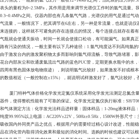
压力情况，一瓶新的氩气压力一般在12~14MPa之间，当此表的压力到
表头的量程为0~2.5MPa，其作用是用来调节光谱仪工作时的氩气流量。
0.3~0.4MPa之间。仪器内部也有几条氩气气路，光谱仪的用气是
气流量，一般情况下，把其调节在6左右，另一种是常流量，也就是说仪
来连接的，这样就不可避免的存在连接点的情况，每个连接点就存在着有
气瓶就会使通关振动，时间一长就会使接口松动，有可能漏气。如果真正
路有污染的情况，一般主要有以下几种途径：1.氩气纯度达不到高纯氩的
由于激发台内的激发聚积物太多而影响到氩气得流畅，导致气路堵塞，影
花台内部灰尘和吹通废氩流出气路的蓝色PUC管，定期更换水瓶中的水
四周有黑色固体放电物痕迹），则说明氩气比较好，如果激发不好或根本就打
的数值相近（一般控制在±15%），就说明试样激发好了，氩气比较好，
厦门特种气体价格
化学发光定氮仪系统采用化学发光法测定总氮含量
器件，使得整机性能有了可靠的保证。化学发光定氮仪执行标准：SH/T06
和气体测定方法：化学发光法样品进样量：固体样品：1-20mg液体样品：5-2
纯度99.995%以上电源：AC220V±22V，50Hz±0.5Hz，1500W外
吸收国内外同类产品之优点，根据用户的需要经过精心设计改进，性能稳
品在消化管内取得消化效果和最短的消化时间。选购的时候也建议可以根