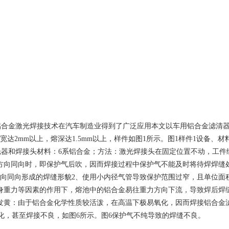
铝合金激光焊接技术在汽车制造业得到了广泛应用本文以车用铝合金滤清
mm以上，熔深达1.5mm以上，样件如图1所示。图1样件1设备、材料及
rumpf激光器和焊接头材料：6系铝合金；方法：激光焊接头在固定位置不动
方向同向时，即保护气后吹，因而焊接过程中保护气不能及时将待焊焊缝
方向同向形成的焊缝形貌2、使用小内径气管导致保护范围过窄，且单位面
身重力等因素的作用下，熔池中的铝合金易往重力方向下流，导致焊后焊
黄：由于铝合金化学性质较活泼，在高温下极易氧化，因而焊接铝合金滤清
氧化，甚至焊接不良，如图6所示。图6保护气不纯导致的焊缝不良。