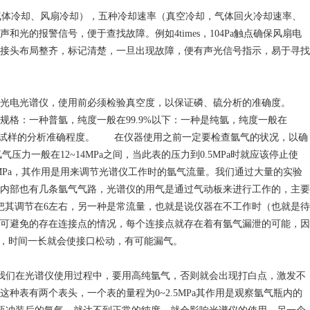
气体冷却、风扇冷却），五种冷却速率（真空冷却，气体回火冷却速率、
的报警信号，便于查找故障。例如4times，104Pa触点确保风扇电
头布局整齐，标记清楚，一旦出现故障，便有声光信号指示，易于寻找
型光电光谱仪，使用前必须检验真空度，以保证磷、硫分析的准确度。
：一种普氩，纯度一般在99.9%以下：一种是纯氩，纯度一般在
会影响试样的分析准确程度。 在仪器使用之前一定要检查氩气的状况，以确
力一般在12~14MPa之间，当此表的压力到0.5MPa时就应该停止使
MPa，其作用是用来调节光谱仪工作时的氩气流量。我们通过大量的实验
 仪器内部也有几条氩气气路，光谱仪的用气是通过气动板来进行工作的，主要
把其调节在6左右，另一种是常流量，也就是说仪器在不工作时（也就是待
可避免的存在连接点的情况，每个连接点就存在着有氩气漏泄的可能，因
动，时间一长就会使接口松动，有可能漏气。
96%我们在光谱仪使用过程中，要用高纯氩气，否则就会出现打白点，激发不
表有两个表头，一个表的量程为0~2.5MPa其作用是观察氩气瓶内的