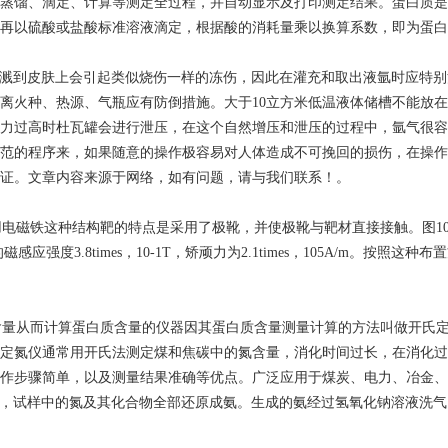
蒸馏、滴定、计算等测定全过程，并自动显示及打印测定结果。蛋白质是
再以硫酸或盐酸标准溶液滴定，根据酸的消耗量乘以换算系数，即为蛋白
，如溅到皮肤上会引起类似烧伤一样的冻伤，因此在灌充和取出液氩时应特
离火种、热源、气瓶应有防倒措施。大于10立方米低温液体储槽不能放
力过高时杜瓦罐会进行泄压，在这个自然增压和泄压的过程中，氩气很容
范的程序来，如果随意的操作极容易对人体造成不可挽回的损伤，在操作
证。文章内容来源于网络，如有问题，请与我们联系！。
铁这种结构靶的特点是采用了极靴，并使极靴与靶材直接接触。图10-13所
的磁感应强度3.8times，10-1T，矫顽力为2.1times，105A/m。按照这
含量从而计算蛋白质含量的仪器因其蛋白质含量测量计算的方法叫做开氏
氮仪通常用开氏法测定煤和焦碳中的氮含量，消化时间过长，在消化过程中氮
、操作步骤简单，以及测量结果准确等优点。广泛应用于煤炭、电力、冶金
蒸汽，试样中的氮及其化合物全部还原成氨。生成的氨经过氢氧化钠溶液洗