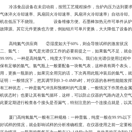
冷冻食品
设备在未启动前，按照工艺规程操作，当炉内压力达到要
气体淬火冷却速率、风扇回火冷却速率、风扇淬火冷却速率）自动冷却。保
机在低压下不烧毁。 设备维修方便。石墨棒加热元件可单件从炉室直
故障源。其它元件更换也方便，例如钼片可单片更换，大大降低了设备的
高纯氦气供应商
②湿度如大于60%，则会导致试样的激发状况
二、氩气： 氩气是光谱仪工作的必要前提之一，如果氩气不足，就会造
99.99%，一种是高纯氩气，纯度大于99.996%。我们在光谱仪
保有足够的氩气。氩气瓶上一般要配备一块氧气表，这种表有两个表头，一个表
用，更换一瓶新的，如果完全用完的话，下次再用此瓶冲装后的氩气，就达
证明：一般情况下，把其调节到0.3~0.4MPa时，对仪器的各种性能能
有三种状态，一种是氩气冲洗和预燃时的气流量，一般情况下作黑色金属
机状态时）也要让其有氩气循环，这样，可以防止仪器的气路内进入空
此要定期进行检查各个接头是否漏气，特别注意的一个连接点就是，以其
厦门高纯氧
氩气一般有三种规格：一种普氩，纯度一般在99.9%以下
好试样的情况，就会影响试样的分析准确程度。在仪器使用之前一定要检查