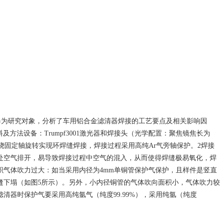
器为研究对象，分析了车用铝合金滤清器焊接的工艺要点及相关影响因
方法设备：Trumpf3001激光器和焊接头（光学配置：聚焦镜焦长为
，工件绕固定轴旋转实现环焊缝焊接，焊接过程采用高纯Ar气旁轴保护。2焊接
处空气排开，易导致焊接过程中空气的混入，从而使得焊缝极易氧化，焊
积气体吹力过大：如当采用内径为4mm单铜管保护气保护，且样件是竖直
缝下塌（如图5所示）。另外，小内径铜管的气体吹向面积小，气体吹力较
器时保护气要采用高纯氩气（纯度99.99%），采用纯氩（纯度