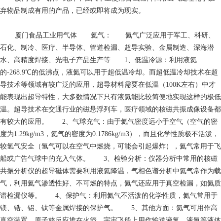
弃物品制成有用的产品，已经或即将成为现实。
厦门食品工业用气体
氦气： 氦气广泛应用于军工、科研、
石化、制冷、医疗、半导体、管道检漏、超导实验、金属制造、深海潜
水、高精度焊接、光电子产品生产等 1、低温冷源：利用液氦
的-268.9℃的低沸点，液氦可以用于超低温冷却。而超低温冷却技术在超
导技术等领域有较广泛的应用，超导材料需要在低温（100K左右）中才
能表现出超导特性，大多数情况下只有液氦能比较简便地实现这样的极低
温。超导技术在交通行业的磁悬浮列车，医疗领域的核磁共振成像设备都
有较大的应用。 2、气球充气：由于氦气密度远小于空气（空气的密
度为1.29kg/m3，氦气的密度为0.1786kg/m3），而且化学性质极不活泼，
较氢气安全（氢气可以在空气中燃烧，可能会引起爆炸），氦气常用于飞
船或广告气球中的充入气体。 3、检验分析：仪器分析中常用的核磁
共振分析仪的超导磁体需要利用液氦降温，气相色谱分析中氦气常作为载
气，利用氦气渗透性好、不可燃的特点，氦气还应用于真空检漏，如氦质
谱检漏仪等。 4、保护气：利用氦气不活泼的化学性质，氦气常用于
镁、锆、铝、钛等金属焊接的保护气。 5、其他方面：氦气可用作高
真空装置、原子核反应堆在火箭、宇宙飞船上用作输送液氢、液氧等液体