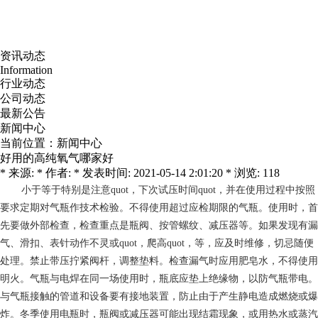
资讯动态
Information
行业动态
公司动态
最新公告
新闻中心
当前位置：
新闻中心
好用的高纯氧气哪家好
* 来源: * 作者: * 发表时间: 2021-05-14 2:01:20 * 浏览: 118
小于等于
特别是注意quot，下次试压时间quot，并在使用过程中按照
要求定期对气瓶作技术检验。不得使用超过应检期限的气瓶。使用时，首
先要做外部检查，检查重点是瓶阀、按管螺纹、减压器等。如果发现有漏
气、滑扣、表针动作不灵或quot，爬高quot，等，应及时维修，切忌随便
处理。禁止带压拧紧阀杆，调整垫料。检查漏气时应用肥皂水，不得使用
明火。气瓶与电焊在同一场使用时，瓶底应垫上绝缘物，以防气瓶带电。
与气瓶接触的管道和设备要有接地装置，防止由于产生静电造成燃烧或爆
炸。冬季使用电瓶时，瓶阀或减压器可能出现结霜现象，或用热水或蒸汽