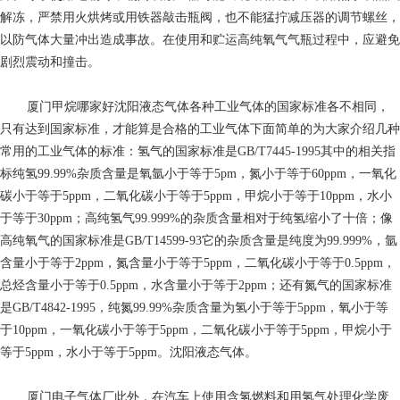
解冻，严禁用火烘烤或用铁器敲击瓶阀，也不能猛拧减压器的调节螺丝，
以防气体大量冲出造成事故。在使用和贮运高纯氧气气瓶过程中，应避免
剧烈震动和撞击。
厦门甲烷哪家好
沈阳液态气体各种工业气体的国家标准各不相同，
只有达到国家标准，才能算是合格的工业气体下面简单的为大家介绍几种
常用的工业气体的标准：氢气的国家标准是GB/T7445-1995其中的相关指
标纯氢99.99%杂质含量是氧氩
小于等于
5pm，氮
小于等于
60ppm，一氧化
碳
小于等于
5ppm，二氧化碳
小于等于
5ppm，甲烷
小于等于
10ppm，水
小
于等于
30ppm；高纯氢气99.999%的杂质含量相对于纯氢缩小了十倍；像
高纯氧气的国家标准是GB/T14599-93它的杂质含量是纯度为99.999%，氩
含量
小于等于
2ppm，氮含量
小于等于
5ppm，二氧化碳
小于等于
0.5ppm，
总烃含量
小于等于
0.5ppm，水含量
小于等于
2ppm；还有氮气的国家标准
是GB/T4842-1995，纯氮99.99%杂质含量为氢
小于等于
5ppm，氧
小于等
于
10ppm，一氧化碳
小于等于
5ppm，二氧化碳
小于等于
5ppm，甲烷
小于
等于
5ppm，水
小于等于
5ppm。沈阳液态气体。
厦门电子气体厂
此外，在汽车上使用含氢燃料和用氢气处理化学废