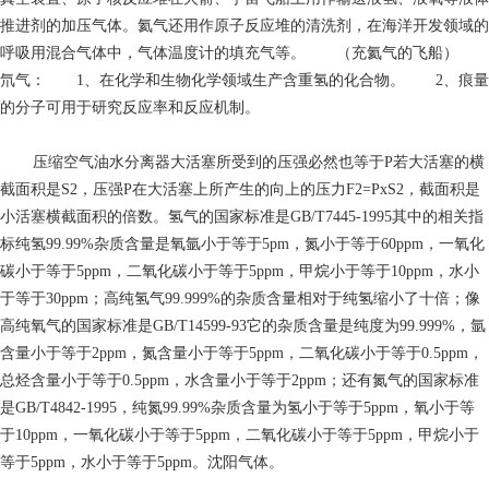
推进剂的加压气体。氦气还用作原子反应堆的清洗剂，在海洋开发领域的
呼吸用混合气体中，气体温度计的填充气等。 （充氦气的飞船）
氘气： 1、在化学和生物化学领域生产含重氢的化合物。 2、痕量
的分子可用于研究反应率和反应机制。
压缩空气油水分离器
大活塞所受到的压强必然也等于P若大活塞的横
截面积是S2，压强P在大活塞上所产生的向上的压力F2=PxS2，截面积是
小活塞横截面积的倍数。氢气的国家标准是GB/T7445-1995其中的相关指
标纯氢99.99%杂质含量是氧氩
小于等于
5pm，氮
小于等于
60ppm，一氧化
碳
小于等于
5ppm，二氧化碳
小于等于
5ppm，甲烷
小于等于
10ppm，水
小
于等于
30ppm；高纯氢气99.999%的杂质含量相对于纯氢缩小了十倍；像
高纯氧气的国家标准是GB/T14599-93它的杂质含量是纯度为99.999%，氩
含量
小于等于
2ppm，氮含量
小于等于
5ppm，二氧化碳
小于等于
0.5ppm，
总烃含量
小于等于
0.5ppm，水含量
小于等于
2ppm；还有氮气的国家标准
是GB/T4842-1995，纯氮99.99%杂质含量为氢
小于等于
5ppm，氧
小于等
于
10ppm，一氧化碳
小于等于
5ppm，二氧化碳
小于等于
5ppm，甲烷
小于
等于
5ppm，水
小于等于
5ppm。沈阳气体。