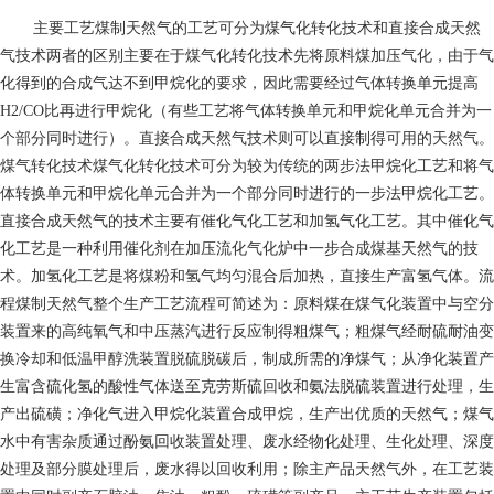
主要工艺煤制天然气的工艺可分为煤气化转化技术和直接合成天然
气技术两者的区别主要在于煤气化转化技术先将原料煤加压气化，由于气
化得到的合成气达不到甲烷化的要求，因此需要经过气体转换单元提高
H2/CO比再进行甲烷化（有些工艺将气体转换单元和甲烷化单元合并为一
个部分同时进行）。直接合成天然气技术则可以直接制得可用的天然气。
煤气转化技术煤气化转化技术可分为较为传统的两步法甲烷化工艺和将气
体转换单元和甲烷化单元合并为一个部分同时进行的一步法甲烷化工艺。
直接合成天然气的技术主要有催化气化工艺和加氢气化工艺。其中催化气
化工艺是一种利用催化剂在加压流化气化炉中一步合成煤基天然气的技
术。加氢化工艺是将煤粉和氢气均匀混合后加热，直接生产富氢气体。流
程煤制天然气整个生产工艺流程可简述为：原料煤在煤气化装置中与空分
装置来的高纯氧气和中压蒸汽进行反应制得粗煤气；粗煤气经耐硫耐油变
换冷却和低温甲醇洗装置脱硫脱碳后，制成所需的净煤气；从净化装置产
生富含硫化氢的酸性气体送至克劳斯硫回收和氨法脱硫装置进行处理，生
产出硫磺；净化气进入甲烷化装置合成甲烷，生产出优质的天然气；煤气
水中有害杂质通过酚氨回收装置处理、废水经物化处理、生化处理、深度
处理及部分膜处理后，废水得以回收利用；除主产品天然气外，在工艺装