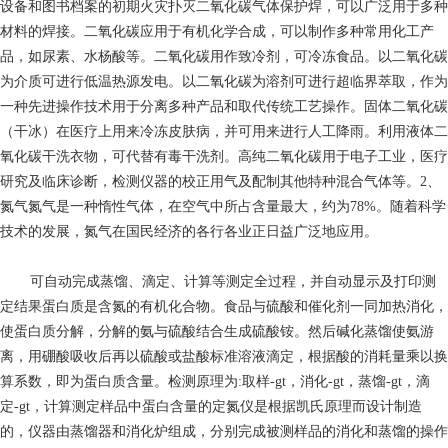
设备和图书档案的初期火灾扑灭二氧化碳气体保护焊，可以广泛用于多种
材料的焊接。二氧化碳应用于有机化学合成，可以制作多种常用化工产
品，如尿素、水杨酸等。二氧化碳用作致冷剂，可冷冻食品。以二氧化碳
为介质可进行低温热源发电。以二氧化碳为溶剂可进行超临界萃取，作为
一种先进操作技术用于分离多种产品和取代传统工艺操作。固体二氧化碳
（干冰）在医疗上用来冷冻皮肤病，并可用来进行人工降雨。利用液体二
氧化碳干洗衣物，可代替有毒干洗剂。高纯二氧化碳用于电子工业，医疗
研究及临床诊断，检测仪器的校正用气及配制其他特种混合气体等。2、
氮气氮气是一种惰性气体，在空气中所占含量最大，约为78%。随着科学
技术的发展，氮气在国民经济的各行各业正日益广泛地应用。
可自动完成蒸馏、滴定、计算等测定全过程，并自动显示及打印测
定结果蛋白质是含氮的有机化合物。食品与硫酸和催化剂一同加热消化，
使蛋白质分解，分解的氨与硫酸结合生成硫酸铵。然后碱化蒸馏使氨游
离，用硼酸吸收后再以硫酸或盐酸标准溶液滴定，根据酸的消耗量乘以换
算系数，即为蛋白质含量。检测原理为:取样-gt，消化-gt，蒸馏-gt，滴
定-gt，计算测定样品中蛋白含量的定氮仪是根据凯氏原理而设计制造
的，仪器由蒸馏器和消化炉组成，分别完成被测样品的消化和蒸馏的操作