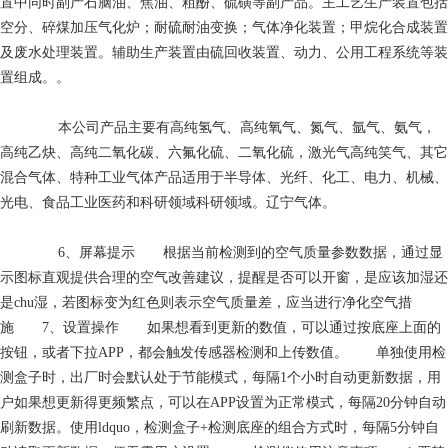
置中同时副产石脑油、焦油、粗酚、硫磺等副产品。主工艺生产装置包括
空分、碎煤加压气化炉；耐硫耐油变换；气体净化装置；甲烷化合成装置
及废水处理装置。辅助生产装置由硫回收装置、动力、公用工程系统等装
置组成。。
本公司产品主要有高纯氢气、高纯氧气、氮气、氩气、氨气，
高纯乙炔、高纯二氧化碳、六氟化硫、二氧化硫，激光气高纯笑气、其它
混合气体、特种工业气体产品适用于半导体、光纤、化工、电力、机械、
光电、食品工业医药和科研领域科研领域。辽宁气体。
6、屏幕提示 根据当前检测到的空气质量参数数据，通过显
示图标直观提供合理的空气改善建议，提醒是否可以开窗，是应该加湿还
是chu湿，若图标变为红色则表示空气质量差，应当进行净化空气措
施 7、设置操作 如果想看到更新的数值，可以通过按底座上面的
按钮，或者下拉APP，都会触发传感器检测和上传数值。 单独使用检
测盒子时，出厂时会默认处于节能模式，每隔1个小时自动更新数据，用
户如果想更新得更频繁点，可以在APP设置为正常模式，每隔20分钟自动
刷新数据。使用ldquo，检测盒子+检测底座的组合方式时，每隔5分钟自