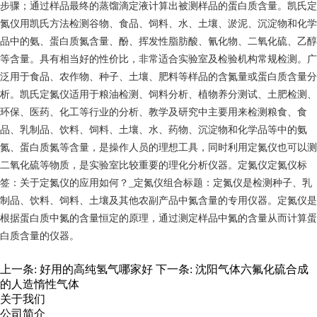
步骤；通过样品最终的蒸馏滴定液计算出被测样品的蛋白质含量。凯氏定
氮仪用凯氏方法检测谷物、食品、饲料、水、土壤、淤泥、沉淀物和化学
品中的氨、蛋白质氮含量、酚、挥发性脂肪酸、氰化物、二氧化硫、乙醇
等含量。具有相当好的性价比，非常适合实验室及检验机构常规检测。广
泛用于食品、农作物、种子、土壤、肥料等样品的含氮量或蛋白质含量分
析。凯氏定氮仪适用于粮油检测、饲料分析、植物养分测试、土肥检测、
环保、医药、化工等行业的分析、教学及研究中主要用来检测粮食、食
品、乳制品、饮料、饲料、土壤、水、药物、沉淀物和化学品等中的氨
氮、蛋白质氮等含量，是操作人员的理想工具，同时利用定氮仪也可以测
二氧化硫等物质，是实验室比较重要的理化分析仪器。定氮仪定氮仪标
签：关于定氮仪的应用如何？_定氮仪组合标题：定氮仪是检测种子、乳
制品、饮料、饲料、土壤及其他农副产品中氮含量的专用仪器。定氮仪是
根据蛋白质中氮的含量恒定的原理，通过测定样品中氮的含量从而计算蛋
白质含量的仪器。
上一条:
好用的高纯氢气哪家好
下一条:
沈阳气体六氟化硫合成
的人造惰性气体
关于我们
公司简介