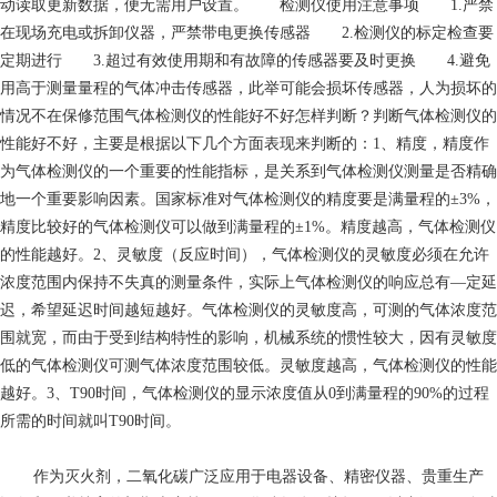
动读取更新数据，便无需用户设置。 检测仪使用注意事项 1.严禁
在现场充电或拆卸仪器，严禁带电更换传感器 2.检测仪的标定检查要
定期进行 3.超过有效使用期和有故障的传感器要及时更换 4.避免
用高于测量量程的气体冲击传感器，此举可能会损坏传感器，人为损坏的
情况不在保修范围气体检测仪的性能好不好怎样判断？判断气体检测仪的
性能好不好，主要是根据以下几个方面表现来判断的：1、精度，精度作
为气体检测仪的一个重要的性能指标，是关系到气体检测仪测量是否精确
地一个重要影响因素。国家标准对气体检测仪的精度要是满量程的±3%，
精度比较好的气体检测仪可以做到满量程的±1%。精度越高，气体检测仪
的性能越好。2、灵敏度（反应时间），气体检测仪的灵敏度必须在允许
浓度范围内保持不失真的测量条件，实际上气体检测仪的响应总有—定延
迟，希望延迟时间越短越好。气体检测仪的灵敏度高，可测的气体浓度范
围就宽，而由于受到结构特性的影响，机械系统的惯性较大，因有灵敏度
低的气体检测仪可测气体浓度范围较低。灵敏度越高，气体检测仪的性能
越好。3、T90时间，气体检测仪的显示浓度值从0到满量程的90%的过程
所需的时间就叫T90时间。
作为灭火剂，二氧化碳广泛应用于电器设备、精密仪器、贵重生产