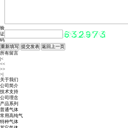
验
证
码
所有留言
|<
<<
>>
>|
关于我们
公司简介
技术支持
公司理念
产品系列
普通气体
常用高纯气
特种气体
其它气体