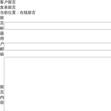
客户留言
发表留言
当前位置：
在线留言
留
言
标
题
用
户
邮
箱
留
言
内
容