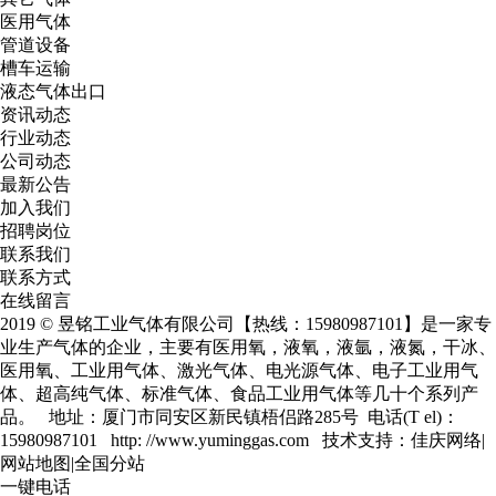
医用气体
管道设备
槽车运输
液态气体出口
资讯动态
行业动态
公司动态
最新公告
加入我们
招聘岗位
联系我们
联系方式
在线留言
2019 © 昱铭工业气体有限公司【热线：15980987101】是一家专
业生产气体的企业，主要有
医用氧
，
液氧
，
液氩
，
液氮
，干冰、
医用氧、工业用气体、激光气体、电光源气体、电子工业用气
体、超高纯气体、标准气体、食品工业用气体等几十个系列产
品。 地址：厦门市同安区新民镇梧侣路285号 电话(T el)：
15980987101 http: //www.yuminggas.com 技术支持：
佳庆网络
|
网站地图
|
全国分站
一键电话