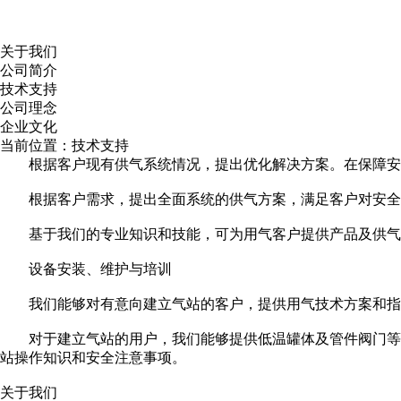
关于我们
公司简介
技术支持
公司理念
企业文化
当前位置：
技术支持
根据客户现有供气系统情况，提出优化解决方案。在保障
根据客户需求，提出全面系统的供气方案，满足客户对安全
基于我们的专业知识和技能，可为用气客户提供产品及供气
设备安装、维护与培训
我们能够对有意向建立气站的客户，提供用气技术方案和指
对于建立气站的用户，我们能够提供低温罐体及管件阀门等
站操作知识和安全注意事项。
关于我们