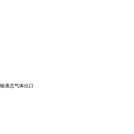
输
液态气体出口