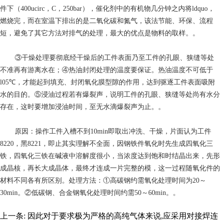
件下（400ucirc，C，250bar），催化剂中的有机物几分钟之内将ldquo，
燃烧完，而在室温下排出的是二氧化碳和氮气，该法节能、环保、流程
短，避免了其它方法对排气的处理，最大的优点是物料的取样。。
③干燥处理要彻底经干燥后的工件表面乃至工件的孔眼、狭缝等处
不准再有游离水在；④热油封闭处理的温度要保证。热油温度不可低于
l05℃，才能起到填充、封闭氧化膜型隙的作用，达到驱逐工件表面吸附
水的目的。⑤浸油过程若有爆裂声，说明工件的孔眼、狭缝等处尚有水分
存在，这时要增加浸油时间，至无水滴爆裂声为止。。
原因：操作工件入槽不到10min即取出冲洗、干燥，片面认为工件
8220，黑8221，即止其实理解不全面，因钢铁件氧化时先生成四氧化三
铁，四氧化三铁在碱液中溶解度很小，当浓度达到饱和时结晶出来，先形
成晶核，再长大成晶体，最终才连成一片完整的模，这一过程随氧化件的
材料不同各有所区别。处理方法：①高碳钢约需氧化处理时间为20～
30min。②低碳钢、合金钢氧化处理时间约需50～60min。。
上一条:
因此对于要求极为严格的高纯气体来说,应采用对接焊连