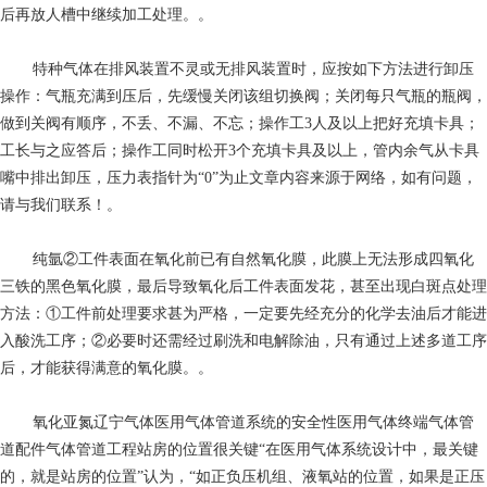
后再放人槽中继续加工处理。。
特种气体
在排风装置不灵或无排风装置时，应按如下方法进行卸压
操作：气瓶充满到压后，先缓慢关闭该组切换阀；关闭每只气瓶的瓶阀，
做到关阀有顺序，不丢、不漏、不忘；操作工3人及以上把好充填卡具；
工长与之应答后；操作工同时松开3个充填卡具及以上，管内余气从卡具
嘴中排出卸压，压力表指针为“0”为止文章内容来源于网络，如有问题，
请与我们联系！。
纯氩
②工件表面在氧化前已有自然氧化膜，此膜上无法形成四氧化
三铁的黑色氧化膜，最后导致氧化后工件表面发花，甚至出现白斑点处理
方法：①工件前处理要求甚为严格，一定要先经充分的化学去油后才能进
入酸洗工序；②必要时还需经过刷洗和电解除油，只有通过上述多道工序
后，才能获得满意的氧化膜。。
氧化亚氮
辽宁气体医用气体管道系统的安全性医用气体终端气体管
道配件气体管道工程站房的位置很关键“在医用气体系统设计中，最关键
的，就是站房的位置”认为，“如正负压机组、液氧站的位置，如果是正压