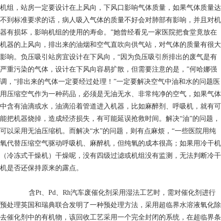
机组，站房一定要设计在上风向，下风口影响气体质量，如果气体质量达
不到标准要求的话，病人吸入气体的质量不好会对肺部有影响，并且对机
器有损坏，影响机组的使用的寿命。”她曾经看见一家医院把食堂竟放在
机器的上风向，排出来的油烟和空气直吹向供气站，对气体的质量有很大
影响。负压吸引站房宜设计在下风向，“因为负压吸引所排出的废气是有
严重污染的气体，设计在下风向容易扩散，但需要注意的是，”何哈娜强
调，“排出来的气体一定要经过处理！”一定要解决空气中油和水的问题医
用压缩空气作为一种药品，必须是无油无水、非常纯净的空气，如果气体
中含有油滴或水，油滴沿着管道进入机器，比如麻醉剂、呼吸机，就有可
能把机器烧掉，造成经济损失，有可能延误抢救时间。解决“油”的问题，
可以采用无油压缩机。而解决“水”的问题，则有点麻烦，“一些医院用纯
氧代替压缩空气驱动呼吸机、麻醉机，但纯氧的成本很高；如果用冷干机
（冷冻式干燥机）干燥呢，没有四级过滤或机组没有监测，无法判断冷干
机是否还保持原来的露点。
含Pt、Pd、Rh汽车废催化剂采用湿法工艺时，需对催化剂进行
预处理英国和瑞典联合发明了一种预处理方法，采用超临界水溶液氧化除
去催化剂中的有机物，该回收工艺采用一个完全封闭的系统，在超临界条