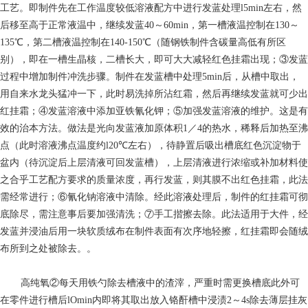
工艺。即制件先在工作温度较低溶液配方中进行发蓝处理l5min左右，然
后移至高于正常液温中，继续发蓝40～60min，第一槽液温控制在130～
135℃，第二槽液温控制在140-150℃（随钢铁制件含碳量高低有所区
别），即在一槽生晶核，二槽长大，即可大大减轻红色挂霜出现；③发蓝
过程中增加制件冲洗步骤。制件在发蓝槽中处理5min后，从槽中取出，
用自来水龙头猛冲一下，此时易洗掉所沾红霜，然后再继续发蓝就可少出
红挂霜；④发蓝溶液中添加亚铁氰化钾；⑤加强发蓝溶液的维护。这是有
效的治本方法。做法是光向发蓝液加原体积1／4的热水，稀释后加热至沸
点（此时溶液沸点温度约l20℃左右），待静置后吸出槽底红色沉淀物于
盆内（待沉淀后上层清液可回发蓝槽），上层清液进行浓缩或补加材料使
之合乎工艺配方要求的质量浓度，再行发蓝，则其膜不出红色挂霜，此法
需经常进行；⑥氰化钠溶液中清除。经此溶液处理后，制件的红挂霜可彻
底除尽，需注意事后要加强清洗；⑦手工揩擦去除。此法适用于大件，经
发蓝并浸油后用一块软质绒布在制件表面有次序地轻擦，红挂霜即会随绒
布所到之处被除去。。
高纯氧
②每天用铁勺除去槽液中的渣滓，严重时需更换槽底此外可
在零件进行槽后lOmin内即将其取出放入铬酐槽中浸渍2～4s除去薄层挂灰